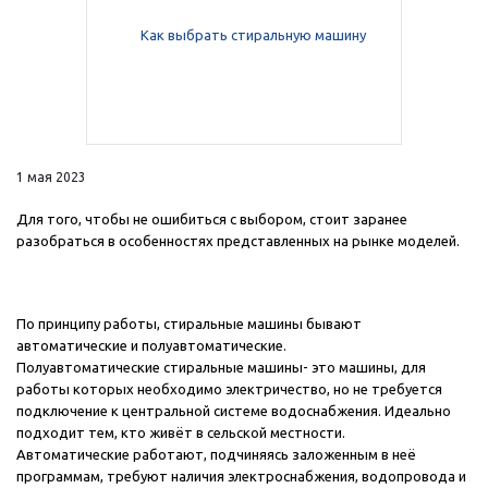
Добавляйте товары
в корзину
Оплачивайте сегодня только
25
% картой любого банка
1 мая 2023
Для того, чтобы не ошибиться с выбором, стоит заранее
Получайте товар
разобраться в особенностях представленных на рынке моделей.
выбранный способом
По принципу работы, стиральные машины бывают
Оставшиеся
75
% будут
автоматические и полуавтоматические.
списываться
с вашей карты
Полуавтоматические стиральные машины
- это машины, для
по
25
%
каждые 2 недели
работы которых необходимо электричество, но не требуется
подключение к центральной системе водоснабжения. Идеально
подходит тем, кто живёт в сельской местности.
Автоматические
работают, подчиняясь заложенным в неё
программам, требуют наличия электроснабжения, водопровода и
Подробнее