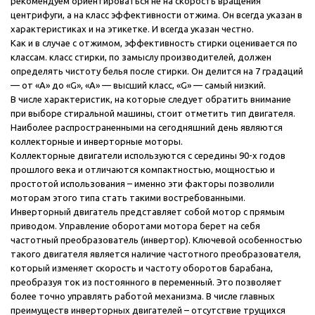
рекомендуем ориентироваться не на скорость вращения
центрифуги, а на класс эффективности отжима. Он всегда указан в
характеристиках и на этикетке. И всегда указан честно.
Как и в случае с отжимом, эффективность стирки оценивается по
классам. класс стирки, по замыслу производителей, должен
определять чистоту белья после стирки. Он делится на 7 градаций
— от «A» до «G», «A» — высший класс, «G» — самый низкий.
В числе характеристик, на которые следует обратить внимание
при выборе стиральной машины, стоит отметить тип двигателя.
Наиболее распространенными на сегодняшний день являются
коллекторные и инверторные моторы.
Коллекторные двигатели используются с середины 90-х годов
прошлого века и отличаются компактностью, мощностью и
простотой использования – именно эти факторы позволили
моторам этого типа стать такими востребованными.
Инверторный двигатель представляет собой мотор с прямым
приводом. Управление оборотами мотора берет на себя
частотный преобразователь (инвертор). Ключевой особенностью
такого двигателя является наличие частотного преобразователя,
который изменяет скорость и частоту оборотов барабана,
преобразуя ток из постоянного в переменный. Это позволяет
более точно управлять работой механизма. В числе главных
преимуществ инверторных двигателей – отсутствие трущихся