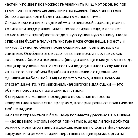
частей, что дает возможность увеличить КПД моторов, но при
этом тратить меньше энергии на вращение. Такой двигатель
более долговечен и будет издавать меньше шума.
Стиральные машины с сушкой — это неплохой вариант, если не
хотите или негде развешивать после стирки вещи, и если нет
возможности приобрести отдельную сушильную машину. После
стирки вы будете получать чистые и уже сухие вещи. Но есть и
минусы. Зачастую белье после сушки может быть довольно
измятым. Особенно это касается вещей покрупнее, таких как
постельное белье и покрывала (иногда они еще и могут быть не до
конца просушенными). Измятость и недосушенность случаются
из-за того, что объем барабана в сравнении с отдельными
сушилками небольшой, вещам просто тесно, и чаще всего не
спасает даже то, что максимальная загрузка для сушки — это
обычно половина от загрузки для стирки.
В стиральные машины последнего поколения встроено
невероятное количество программ, которые решают практически
любые задачи.
Не стоит стремиться к большому количеству режимов в машинке
— как правило, используются три–четыре. Вряд ли понадобится
режим стирки спортивной одежды, если вы не фанат физических
нагрузок, или режим стирки шерстяных вещей при аллергии на