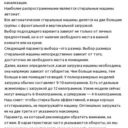
канализации.
об оплате Плайтом
Наиболее распространенными являются стиральные машины
автомат.
Все автоматические стиральные машины делятся на две большие
группы: с фронтальной и вертикальной загрузкой.
Выбор подходящего варианта зависит не только от личных
предпочтений, но и от наличия свободного места в ванной
раз в 2 недели
комнате или на кухне.
Следующий параметр выбора –это размер. Выбор размера
стиральной машины непосредственно зависит от того,
достаточно ли свободного места в помещении.
Далее, важно определиться ,какая загрузка машины необходима,
она напрямую зависит от габаритов. Чем больше машина, тем
больше в нее помещается вещей. У полноразмерных моделей
загрузка обычно составляет 9-10 килограммов. Есть отдельные
экземпляры с загрузкой до 12 килограммов. Узкие модели сейчас
могут вмещать 6-8 килограммов, а суперузкие — 4-6 килограммов.
Наш совет: чтобы стирка была эффективной, и вещи хорошо
отстирывались, не перегружайте машину. Оптимально загружать
ее на две трети от указанного максимума.
Параметр, на который рекомендуем обратить внимание, на
раз в 2 недели
отжим. В характеристиках часто указываются обороты, но мы